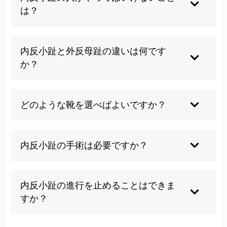
変形が進行するため、早期の適切な治療が重要で
は？
す。
つま先の細い靴やハイヒールの長時間着用、足指
内反小趾と外反母趾の違いは何です
を使わない歩き方は避けるべきです。
か？
外反母趾は親指が外側に曲がる症状で、内反小趾
どのような靴を選べばよいですか？
は小指が内側に曲がる症状です。
つま先に余裕があり、足幅に合った靴を選び、ヒ
内反小趾の手術は必要ですか？
ールは3cm以下が理想的です。
軽度から中等度であれば保存療法で改善可能で
内反小趾の進行を止めることはできま
す。重度の場合のみ手術が検討されます。
すか？