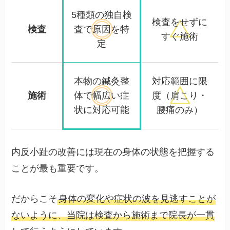
5種類の独自検
検査をせずに
検査
査で
原因を特
すぐ施術
定
本物の鍼灸整
対応範囲に限
施術
体で
幅広い症
度
（肩こり・
状に対応可能
腰痛のみ）
内反小趾の改善には現在の身体の状態を把握する
ことが最も重要です。
だからこそ
身体の変化や症状の波を見逃すことが
ないように、当院は検査から施術まで院長が一貫