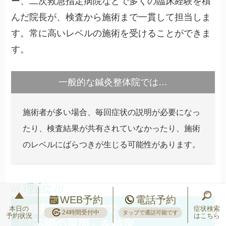
ー、二次救急指定病院などで多くの臨床経験を積
んだ院長が、検査から施術まで一貫して担当しま
す。常に高いレベルの施術を受けることができま
す。
一般的な鍼灸整体院では…
施術者が多い場合、毎回症状の説明が必要になっ
たり、検査結果が共有されていなかったり、施術
のレベルにばらつきが生じる可能性があります。
WEB予約
電話予約
5種類の独自検査で
本日の
症状検索
24時間受付中
タップで通話可能です
予約状況
はこちら
「不調の原因」を特定