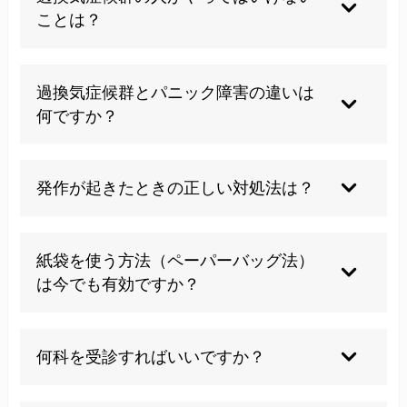
着きますが、繰り返す場合は背景にある不安やス
ことは？
トレスへの対処が必要です。
慌てて呼吸を速めることや紙袋で口を覆う対処法
過換気症候群とパニック障害の違いは
は避け、ゆっくり息を吐くことを意識しましょ
何ですか？
う。
症状が重なる部分も多く、両者を厳密に区別する
発作が起きたときの正しい対処法は？
よりも背景にある不安への対応が重要だと考えて
います。
安心できる環境で、口をすぼめてゆっくり長く息
紙袋を使う方法（ペーパーバッグ法）
を吐くことを繰り返すと呼吸が落ち着きやすくな
は今でも有効ですか？
ります。
以前は行われていましたが、酸素不足を招く恐れ
何科を受診すればいいですか？
があるため現在は推奨されておらず、当院でもお
勧めしていません。