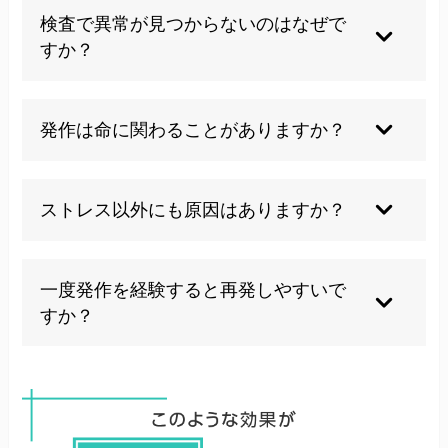
まずは内科や心療内科で他の病気がないか確認
検査で異常が見つからないのはなぜで
し、当院のような施術で自律神経のケアを併用す
すか？
るのもひとつの方法です。
過換気症候群は精神的な要因が中心のため、臓器
発作は命に関わることがありますか？
そのものに異常が見つからないことが多いので
す。
多くは自然に軽快し命に関わることは稀ですが、
ストレス以外にも原因はありますか？
不安が強い場合は医療機関でのモニタリングをお
すすめします。
激しい運動後の疲労や睡眠不足など身体的な要因
一度発作を経験すると再発しやすいで
がきっかけになることもあります。
すか？
ストレスへの対処法が身についていないと繰り返
しやすいため、当院では根本的な自律神経のケア
を重視しています。