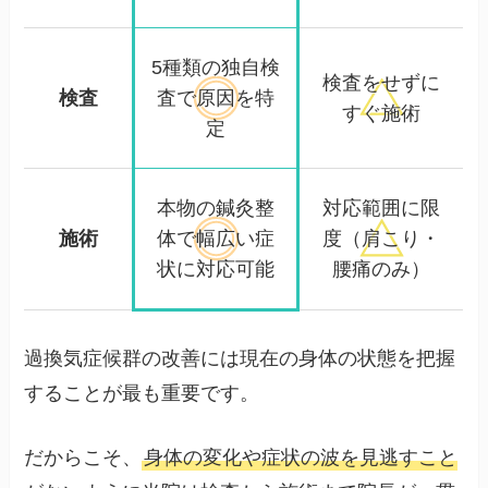
5種類の独自検
検査をせずに
検査
査で
原因を特
すぐ施術
定
本物の鍼灸整
対応範囲に限
施術
体で
幅広い症
度
（肩こり・
状に対応可能
腰痛のみ）
過換気症候群の改善には現在の身体の状態を把握
することが最も重要です。
だからこそ、
身体の変化や症状の波を見逃すこと