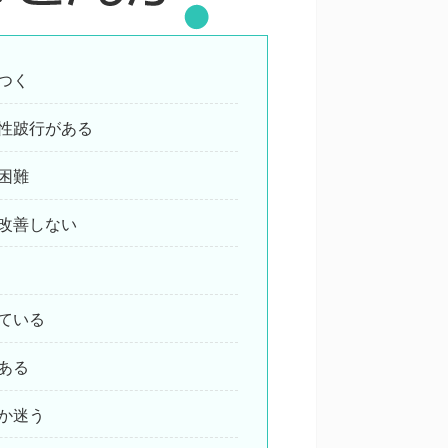
つく
性跛行がある
困難
改善しない
ている
ある
か迷う