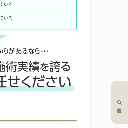
ている
ている