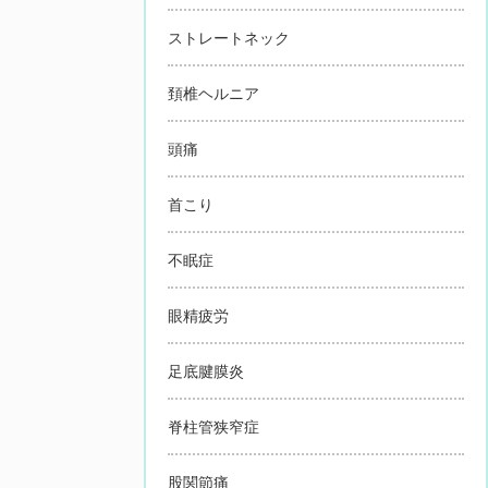
ストレートネック
頚椎ヘルニア
頭痛
首こり
不眠症
眼精疲労
足底腱膜炎
脊柱管狭窄症
股関節痛