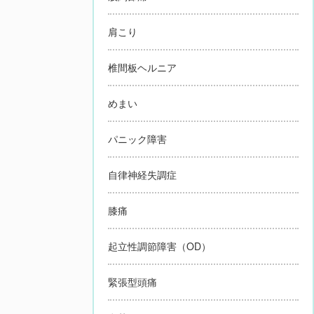
肩こり
椎間板ヘルニア
めまい
パニック障害
自律神経失調症
膝痛
起立性調節障害（OD）
緊張型頭痛