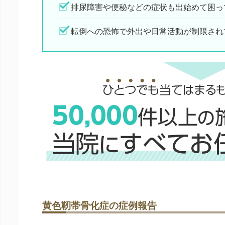
排尿障害や便秘などの症状も出始めて困っ
転倒への恐怖で外出や日常活動が制限され
黄色靭帯骨化症の症例報告