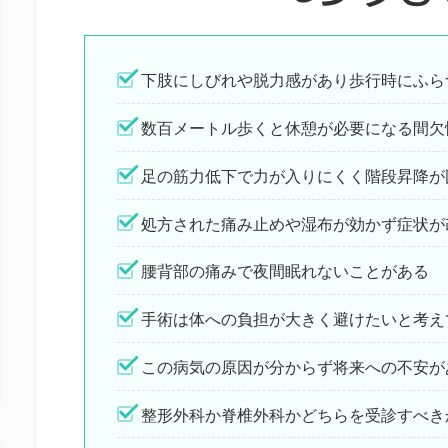
下肢にしびれや脱力感があり歩行時にふら
数百メートル歩くと休憩が必要になる間欠
足の筋力低下で力が入りにくく階段昇降が
処方された痛み止めや湿布が効かず症状が
腰背部の痛みで夜間眠れないことがある
手術は体への負担が大きく避けたいと考え
この病気の原因が分からず将来への不安が
整形外科か脊椎外科かどちらを受診すべき