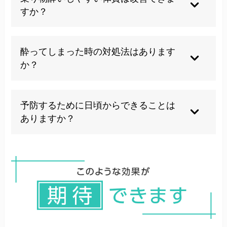
とで、慣れが生じる場合があります。
すか？
自律神経のバランスを整えるケアを続けること
酔ってしまった時の対処法はあります
で、酔いにくい身体づくりをサポートできます。
か？
換気をして遠くの景色を見る、深呼吸をするなど
予防するために日頃からできることは
が応急的に有効とされています。
ありますか？
睡眠不足や空腹・満腹を避け、乗車前の体調管理
を心がけることが基本です。