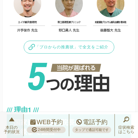
「プロからの推薦状」で全文をご紹介
国家資格保有の院長が
WEB予約
電話予約
本日の
症状検索
最後まで担当
24時間受付中
タップで通話可能です
予約状況
はこちら