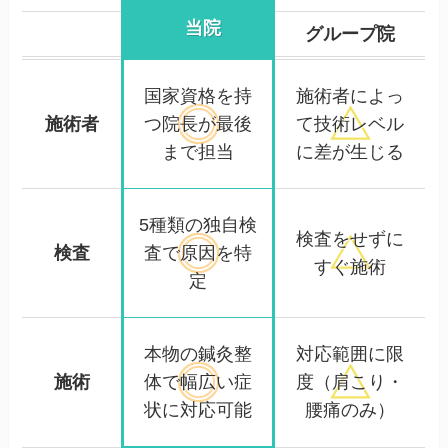
当院
グループ院
国家資格を持
施術者によっ
施術者
つ院長が
最後
て
技術レベル
まで担当
に差が生じる
5種類の独自検
検査をせずに
検査
査で
原因を特
すぐ施術
定
本物の鍼灸整
対応範囲に限
施術
体で
幅広い症
度
（肩こり・
状に対応可能
腰痛のみ）