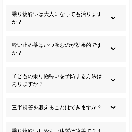
乗り物酔いは大人になっても治ります
か？
体質や自律神経の状態を整えることで、症状が軽
酔い止め薬はいつ飲むのが効果的です
減するケースも見られます。
か？
多くは乗車の30分〜1時間前の服用が推奨されて
子どもの乗り物酔いを予防する方法は
いますが、詳細は薬剤師や医師にご確認くださ
ありますか？
い。
睡眠をしっかりとらせ、車内では遠くの景色を見
三半規管を鍛えることはできますか？
るように促すことが効果的とされています。
日常的にバランス感覚を使う運動を取り入れるこ
乗り物酔いしやすい体質は改善できま