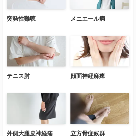
突発性難聴
メニエール病
テニス肘
顔面神経麻痺
外側大腿皮神経痛
立方骨症候群