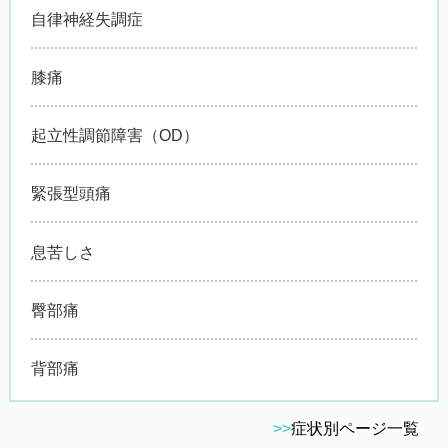
自律神経失調症
膝痛
起立性調節障害（OD）
緊張型頭痛
息苦しさ
臀部痛
背部痛
>>
症状別ページ一覧