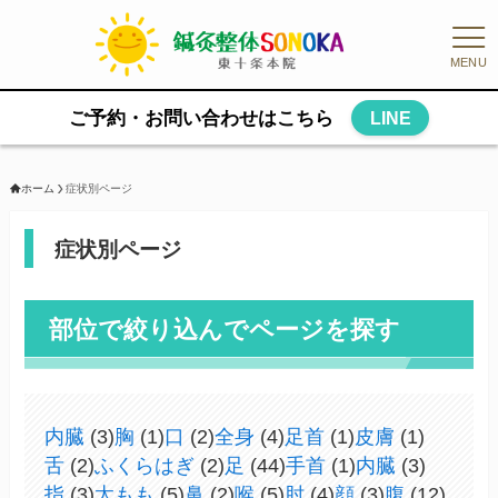
MENU
ご予約・お問い合わせはこちら
LINE
ホーム
症状別ページ
症状別ページ
部位で絞り込んでページを探す
内臓
(3)
胸
(1)
口
(2)
全身
(4)
足首
(1)
皮膚
(1)
舌
(2)
ふくらはぎ
(2)
足
(44)
手首
(1)
内臓
(3)
指
(3)
太もも
(5)
鼻
(2)
喉
(5)
肘
(4)
顔
(3)
腹
(12)