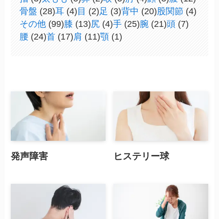
骨盤
(28)
耳
(4)
目
(2)
足
(3)
背中
(20)
股関節
(4)
その他
(99)
膝
(13)
尻
(4)
手
(25)
腕
(21)
頭
(7)
腰
(24)
首
(17)
肩
(11)
顎
(1)
発声障害
ヒステリー球