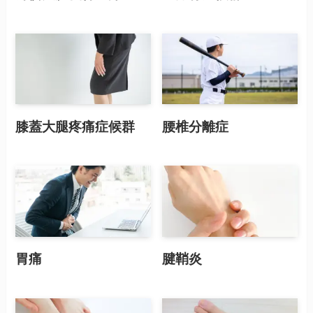
膝蓋大腿疼痛症候群
腰椎分離症
胃痛
腱鞘炎