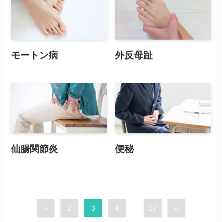
モートン病
外反母趾
仙腸関節炎
便秘
«
2
3
4
...
17
»