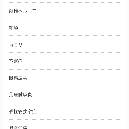
頚椎ヘルニア
頭痛
首こり
不眠症
眼精疲労
足底腱膜炎
脊柱管狭窄症
股関節痛