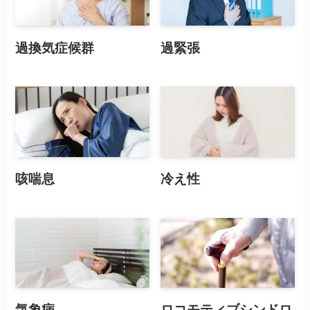
過換気症候群
過緊張
咳喘息
冷え性
気象病
ロコモティブシンドロ