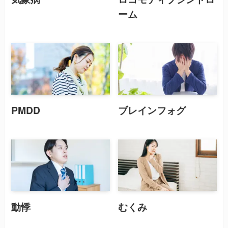
ーム
PMDD
ブレインフォグ
動悸
むくみ