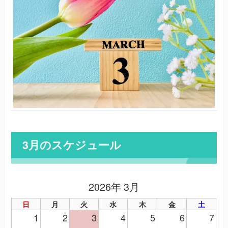
3月のスケジュール
2026年 3月
日
月
火
水
木
金
土
1
2
3
4
5
6
7